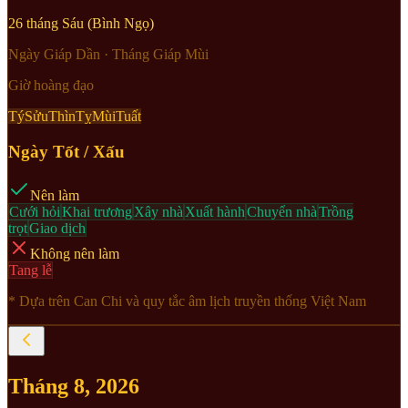
26
tháng Sáu
(
Bình Ngọ
)
Ngày
Giáp Dần
· Tháng
Giáp Mùi
Giờ hoàng đạo
Tý
Sửu
Thìn
Tỵ
Mùi
Tuất
Ngày Tốt / Xấu
Nên làm
Cưới hỏi
Khai trương
Xây nhà
Xuất hành
Chuyển nhà
Trồng
trọt
Giao dịch
Không nên làm
Tang lễ
* Dựa trên Can Chi và quy tắc âm lịch truyền thống Việt Nam
Tháng
8
,
2026