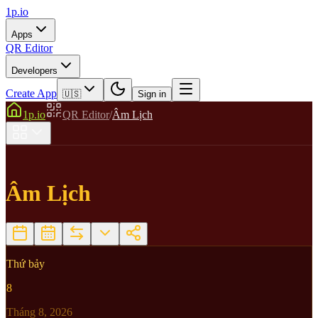
1p.io
Apps
QR Editor
Developers
Create App
🇺🇸
Sign in
1p.io
QR Editor
/
Âm Lịch
Âm Lịch
Thứ bảy
8
Tháng
8
,
2026